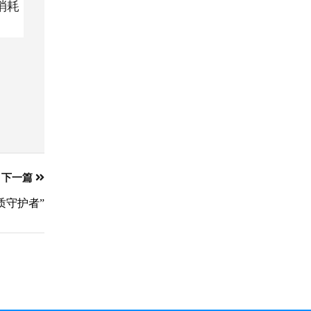
消耗
下一篇
质守护者”