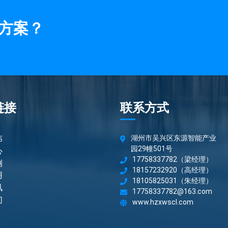
方案？
链接
联系方式
伟
湖州市吴兴区东源智能产业
园29幢501号
心
17758337782（梁经理）
例
18157232920（高经理）
用
18105825031（朱经理）
讯
17758337782@163.com
们
www.hzxwscl.com