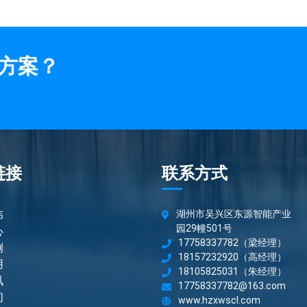
方案？
链接
联系方式
伟
湖州市吴兴区东源智能产业
园29幢501号
心
17758337782（梁经理）
例
18157232920（高经理）
用
18105825031（朱经理）
讯
17758337782@163.com
们
www.hzxwscl.com