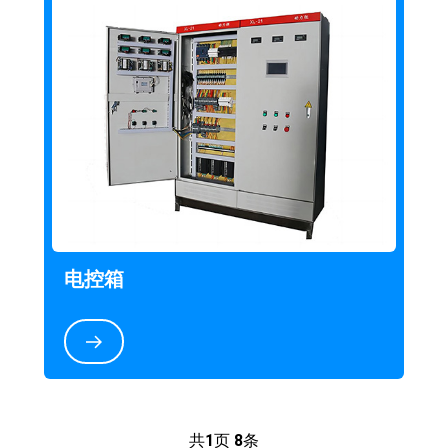
电控箱
共
1
页
8
条